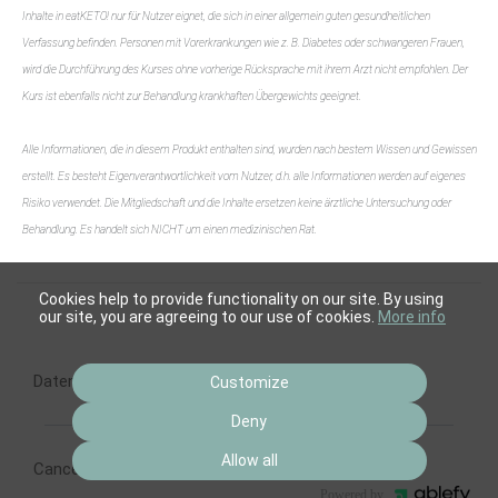
Inhalte in eatKETO! nur für Nutzer eignet, die sich in einer allgemein guten gesundheitlichen
Verfassung befinden. Personen mit Vorerkrankungen wie z. B. Diabetes oder schwangeren Frauen,
wird die Durchführung des Kurses ohne vorherige Rücksprache mit ihrem Arzt nicht empfohlen. Der
Kurs ist ebenfalls nicht zur Behandlung krankhaften Übergewichts geeignet.
Alle Informationen, die in diesem Produkt enthalten sind, wurden nach bestem Wissen und Gewissen
erstellt. Es besteht Eigenverantwortlichkeit vom Nutzer, d.h. alle Informationen werden auf eigenes
Risiko verwendet. Die Mitgliedschaft und die Inhalte ersetzen keine ärztliche Untersuchung oder
Behandlung. Es handelt sich NICHT um einen medizinischen Rat.
Cookies help to provide functionality on our site. By using
our site, you are agreeing to our use of cookies.
More info
Datenschutz
Impressum
AGB
Customize
Deny
Allow all
Cancel subscription
Cancel order
Powered by