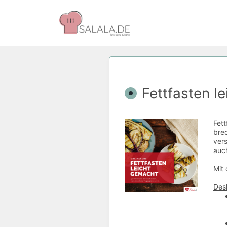
Fettfasten l
Fett
brec
ver
auch
Mit 
Desh