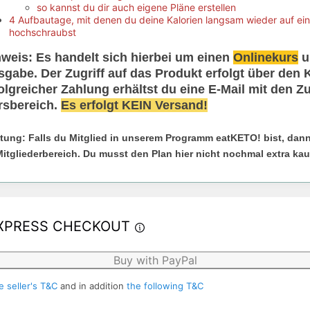
so kannst du dir auch eigene Pläne erstellen
4 Aufbautage, mit denen du deine Kalorien langsam wieder auf ei
hochschraubst
weis: Es handelt sich hierbei um einen
Onlinekurs
u
gabe. Der Zugriff auf das Produkt erfolgt über den
olgreicher Zahlung erhältst du eine E-Mail mit den
rsbereich.
Es erfolgt KEIN Versand!
tung: Falls du Mitglied in unserem Programm eatKETO! bist, dann
Mitgliederbereich. Du musst den Plan hier nicht nochmal extra kau
XPRESS CHECKOUT
Buy with PayPal
e seller's T&C
and in addition
the following T&C