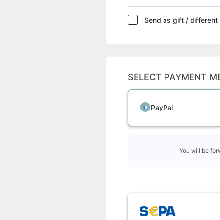
Send as gift / differen
SELECT PAYMENT M
PayPal
You will be fo