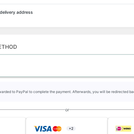
t delivery address
ETHOD
rwarded to PayPal to complete the payment. Afterwards, you will be redirected bac
or
+2