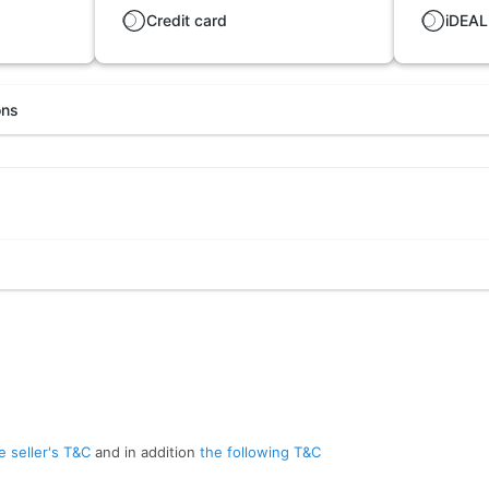
Credit card
iDEAL
ons
e seller's T&C
and in addition
the following T&C