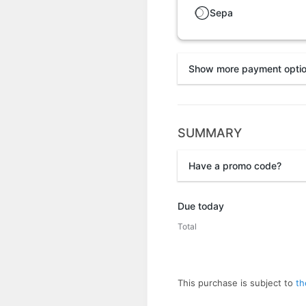
Sepa
Show more payment opti
SUMMARY
Przelewy24
Have a promo code?
Promo code
Due today
Total
This purchase is subject to
th