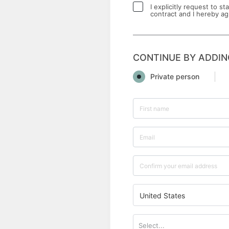
I explicitly request to s
contract and I hereby ag
CONTINUE BY ADDIN
Private person
United States
Select...