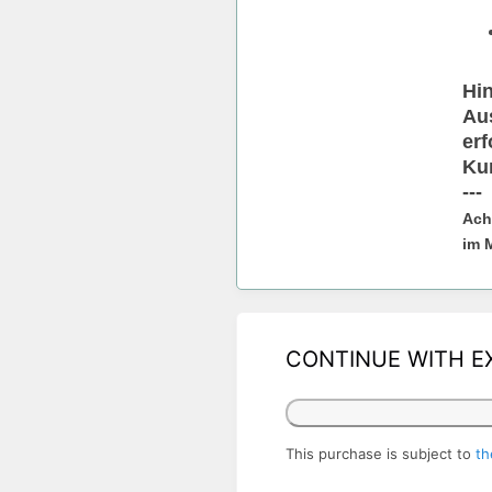
Hin
Aus
erf
Ku
---
Ach
im 
CONTINUE WITH E
This purchase is subject to
th